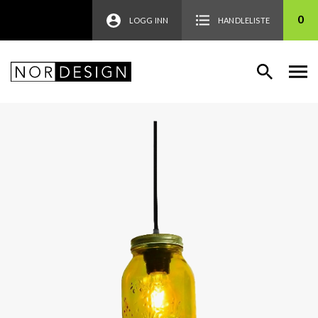
0
LOGG INN
HANDLELISTE