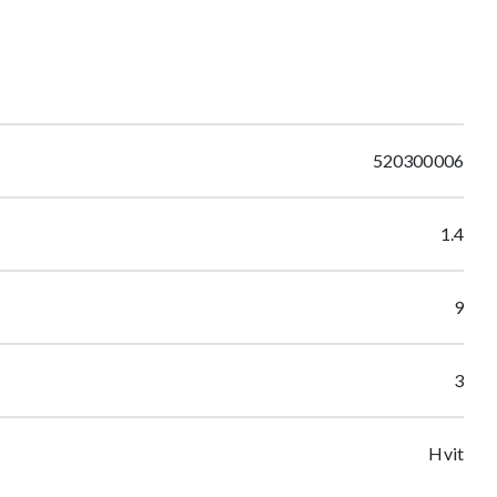
520300006
1.4
9
3
Hvit