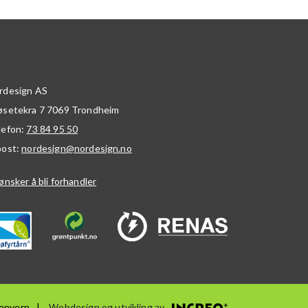
rdesign AS
øsetekra 7
7069
Trondheim
lefon:
73 84 95 50
post:
nordesign@nordesign.no
ønsker å bli forhandler
onvern
Webdesign og utvikling av