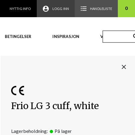
0
NYTTIG INFO
LOGG INN
HANDLELISTE
BETINGELSER
INSPIRASJON
VIDEO
Frio LG 3 cuff, white
Lagerbeholdning:
På lager