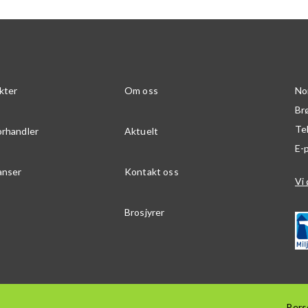
kter
Om oss
No
Br
Te
orhandler
Aktuelt
E-
anser
Kontakt oss
Vi 
Brosjyrer
Pers