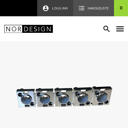
0
LOGG INN
HANDLELISTE