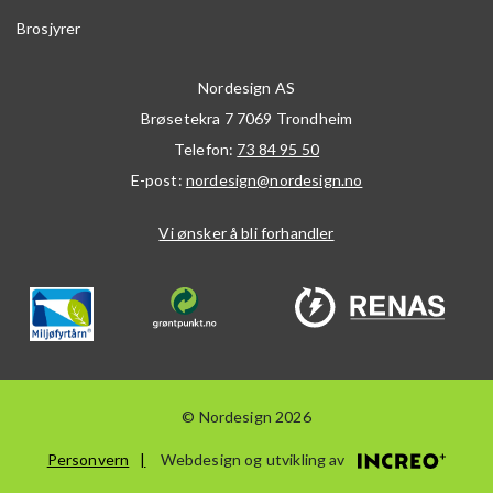
Brosjyrer
Nordesign AS
Brøsetekra 7
7069
Trondheim
Telefon:
73 84 95 50
E-post:
nordesign@nordesign.no
Vi ønsker å bli forhandler
© Nordesign 2026
Personvern
Webdesign og utvikling av