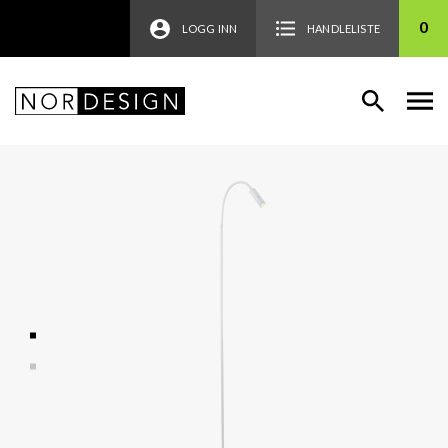
0
LOGG INN
HANDLELISTE