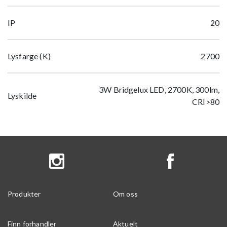
IP
20
Lysfarge (K)
2700
3W Bridgelux LED, 2700K, 300lm,
Lyskilde
CRI>80
Produkter
Om oss
Finn forhandler
Aktuelt