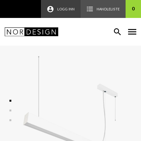
0
LOGG INN
HANDLELISTE