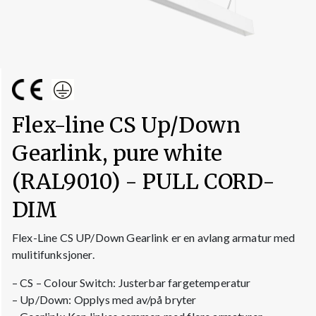
Flex-line CS Up/Down
Gearlink, pure white
(RAL9010) - PULL CORD-
DIM
Flex-Line CS UP/Down Gearlink er en avlang armatur med
mulitifunksjoner.
– CS – Colour Switch: Justerbar fargetemperatur
– Up/Down: Opplys med av/på bryter