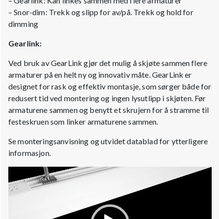
– Gearlink: Kan linkes sammen med flere armaturer
– Snor-dim: Trekk og slipp for av/på. Trekk og hold for
dimming
Gearlink:
Ved bruk av GearLink gjør det mulig å skjøte sammen flere
armaturer på en helt ny og innovativ måte. GearLink er
designet for rask og effektiv montasje, som sørger både for
redusert tid ved montering og ingen lysutlipp i skjøten. Før
armaturene sammen og benytt et skrujern for å stramme til
festeskruen som linker armaturene sammen.
Se monteringsanvisning og utvidet datablad for ytterligere
informasjon.
Videoavspiller