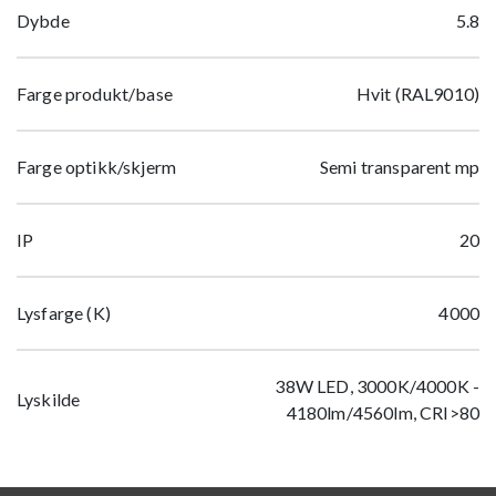
Dybde
5.8
Farge produkt/base
Hvit (RAL9010)
Farge optikk/skjerm
Semi transparent mp
IP
20
Lysfarge (K)
4000
38W LED, 3000K/4000K -
Lyskilde
4180lm/4560lm, CRI>80