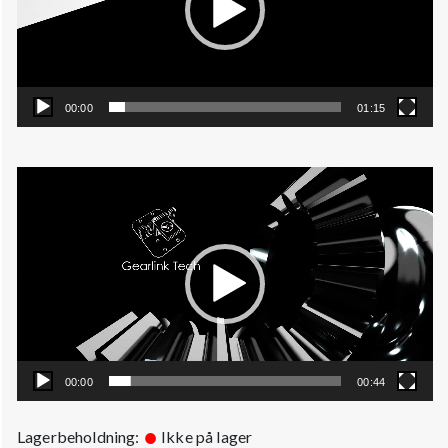
00:00
01:15
Videoavspiller
00:00
00:44
Lagerbeholdning:
Ikke på lager