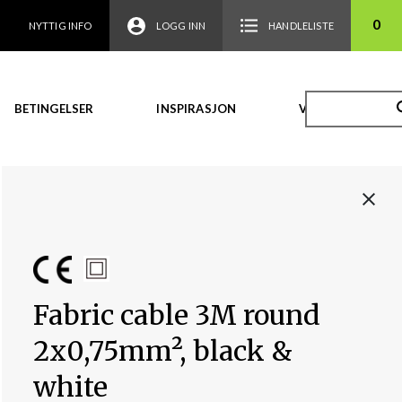
0
NYTTIG INFO
LOGG INN
HANDLELISTE
BETINGELSER
INSPIRASJON
VIDEO
Fabric cable 3M round
2x0,75mm², black &
white