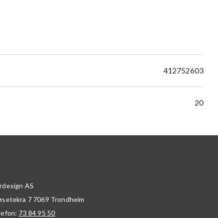
412752603
20
rdesign AS
øsetekra 7
7069
Trondheim
lefon:
73 84 95 50