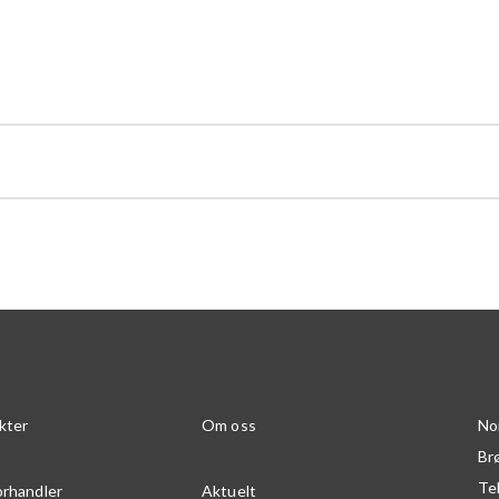
kter
Om oss
No
Br
Te
orhandler
Aktuelt