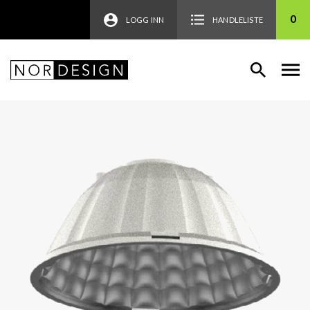
0
LOGG INN
HANDLELISTE