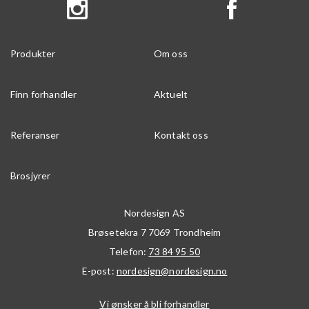
Produkter
Om oss
Finn forhandler
Aktuelt
Referanser
Kontakt oss
Brosjyrer
Nordesign AS
Brøsetekra 7
7069
Trondheim
Telefon:
73 84 95 50
E-post:
nordesign@nordesign.no
Vi ønsker å bli forhandler