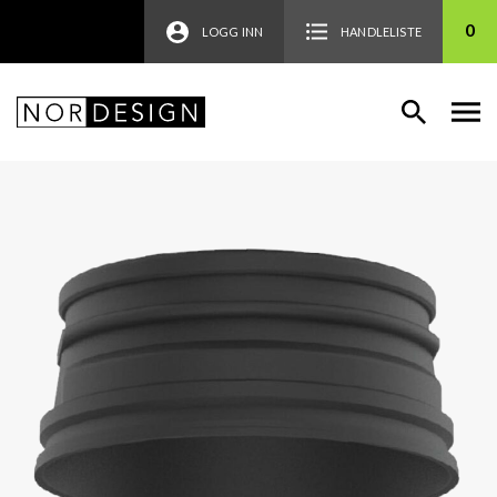
0
LOGG INN
HANDLELISTE