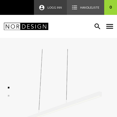
0
LOGG INN
HANDLELISTE