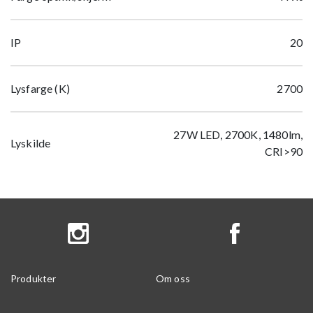
IP
20
Lysfarge (K)
2700
27W LED, 2700K, 1480lm,
Lyskilde
CRI>90
Produkter
Om oss