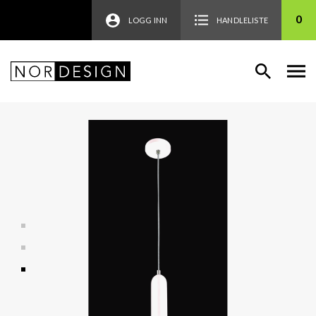
0
LOGG INN
HANDLELISTE