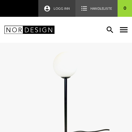
0
LOGG INN
HANDLELISTE