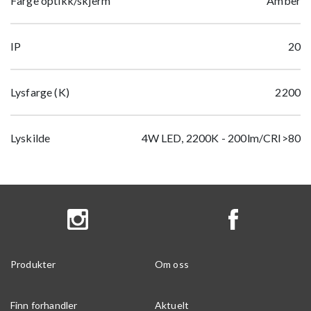
Farge optikk/skjerm
Amber
IP
20
Lysfarge (K)
2200
Lyskilde
4W LED, 2200K - 200lm/CRI>80
Produkter
Om oss
Finn forhandler
Aktuelt