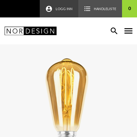
0
LOGG INN
HANDLELISTE