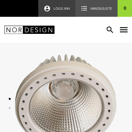
0
LOGG INN
HANDLELISTE