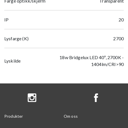
Farge optikk/skjerm
Transparent
IP
20
Lysfarge (K)
2700
18w Bridgelux LED 40º, 2700K -
Lyskilde
1404lm/CRI>90
Produkter
Om oss