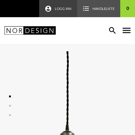
0
LOGG INN
HANDLELISTE