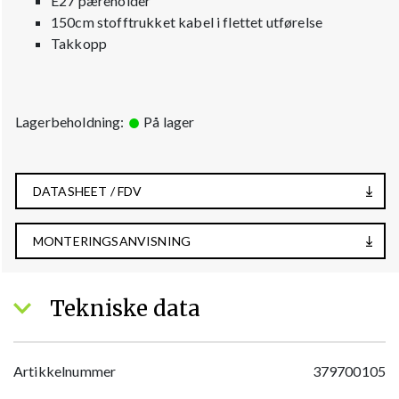
E27 pæreholder
150cm stofftrukket kabel i flettet utførelse
Takkopp
Lagerbeholdning:
På lager
DATASHEET / FDV
MONTERINGSANVISNING
Tekniske data
Artikkelnummer
379700105