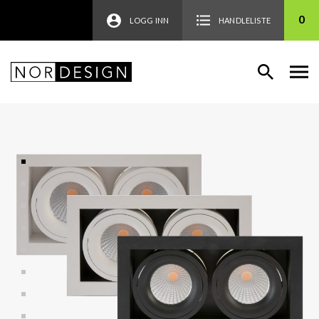
0
LOGG INN
HANDLELISTE