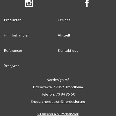
Produkter
Om oss
Finn forhandler
Aktuelt
Referanser
Kontakt oss
Brosjyrer
Nordesign AS
Brøsetekra 7
7069
Trondheim
Telefon:
73 84 95 50
E-post:
nordesign@nordesign.no
Vi ønsker å bli forhandler