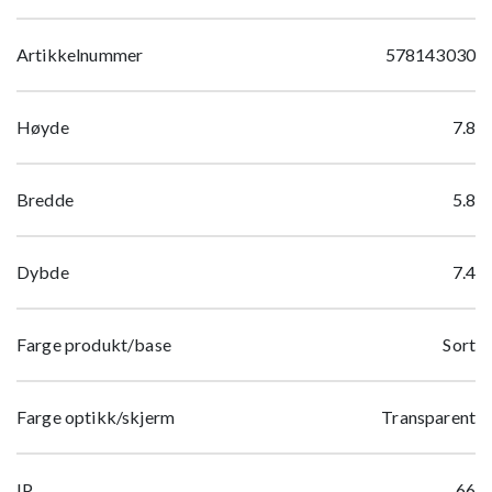
Artikkelnummer
578143030
Høyde
7.8
Bredde
5.8
Dybde
7.4
Farge produkt/base
Sort
Farge optikk/skjerm
Transparent
IP
66