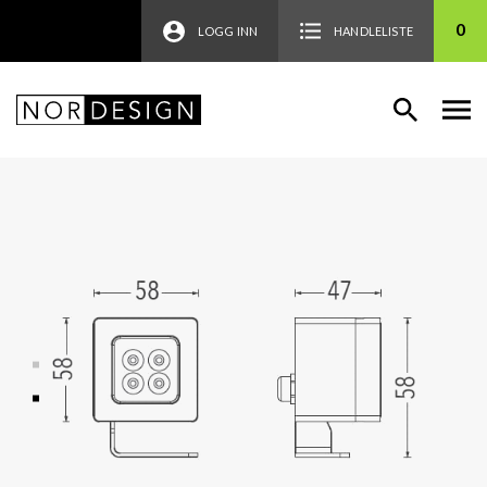
0
LOGG INN
HANDLELISTE