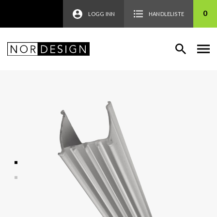
0
LOGG INN
HANDLELISTE