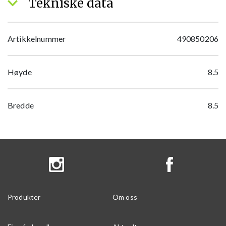
Tekniske data
Artikkelnummer
490850206
Høyde
8.5
Bredde
8.5
Produkter
Om oss