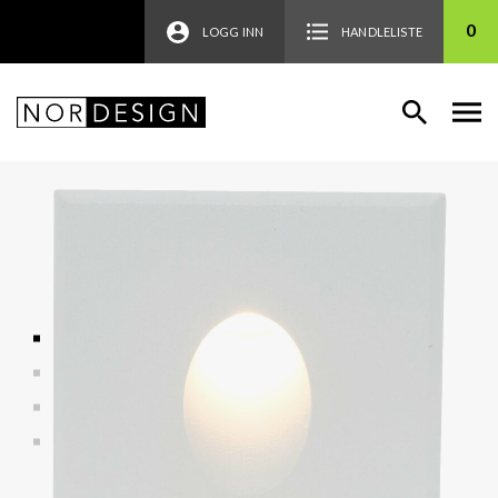
0
LOGG INN
HANDLELISTE