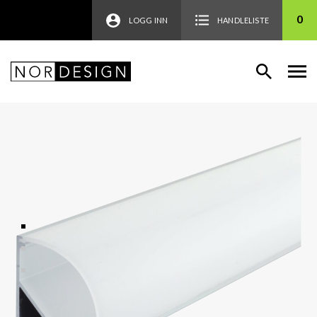
0
LOGG INN
HANDLELISTE