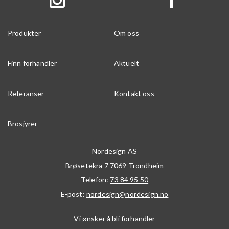
Produkter
Om oss
Finn forhandler
Aktuelt
Referanser
Kontakt oss
Brosjyrer
Nordesign AS
Brøsetekra 7
7069
Trondheim
Telefon:
73 84 95 50
E-post:
nordesign@nordesign.no
Vi ønsker å bli forhandler