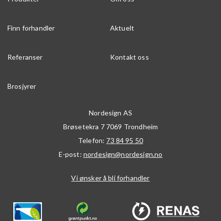
Finn forhandler
Aktuelt
Referanser
Kontakt oss
Brosjyrer
Nordesign AS
Brøsetekra 7
7069
Trondheim
Telefon:
73 84 95 50
E-post:
nordesign@nordesign.no
Vi ønsker å bli forhandler