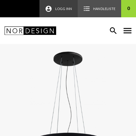
0
LOGG INN
HANDLELISTE