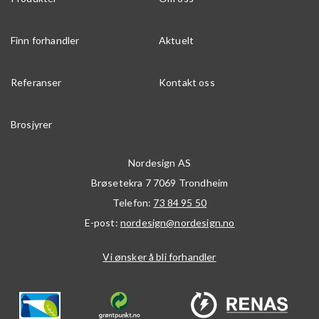
Finn forhandler
Aktuelt
Referanser
Kontakt oss
Brosjyrer
Nordesign AS
Brøsetekra 7
7069
Trondheim
Telefon:
73 84 95 50
E-post:
nordesign@nordesign.no
Vi ønsker å bli forhandler