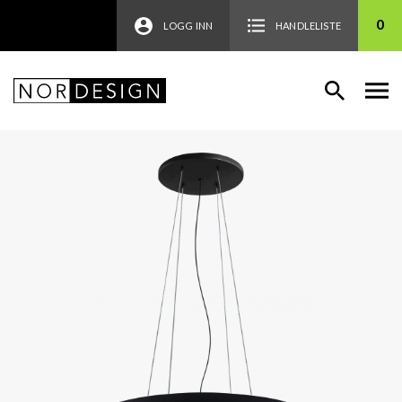
0
LOGG INN
HANDLELISTE