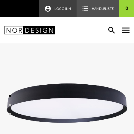
0
LOGG INN
HANDLELISTE