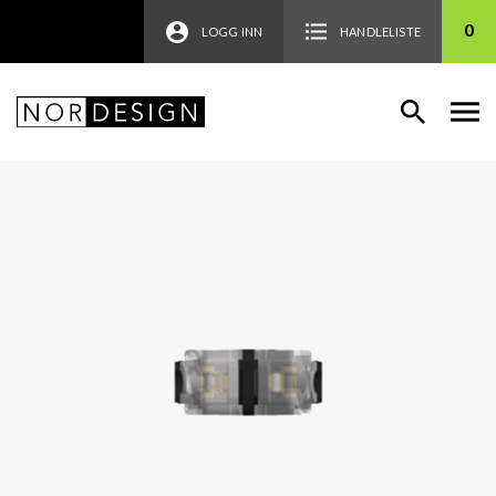
0
LOGG INN
HANDLELISTE