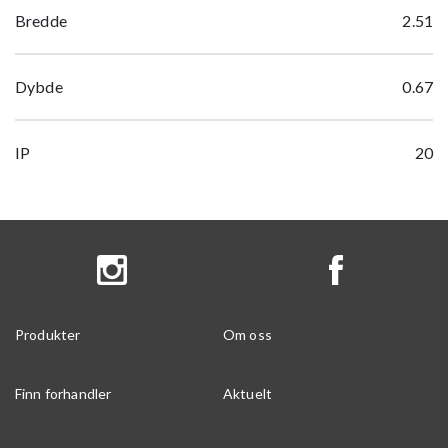
Bredde
2.51
Dybde
0.67
IP
20
Produkter
Om oss
Finn forhandler
Aktuelt