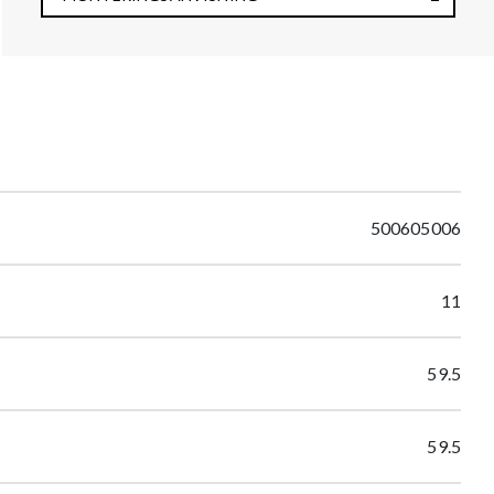
500605006
11
59.5
59.5