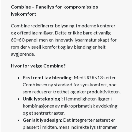
Combine – Panellys for kompromissløs
lyskomfort
Combine redefinerer belysning i moderne kontorer
og offentlige miljøer. Dette er ikke bare et vanlig
60×60-panel, men en innovativ lysarmatur skapt for
rom der visuell komfort og lav blending er helt
avgjørende.
Hvorfor velge Combine?
Ekstremt lav blending:
Med UGR<13 setter
Combine en ny standard for synskomfort, noe
som reduserer tretthet og øker produktiviteten.
Unik lysteknologi:
Hemmeligheten ligger i
kombinasjonen av mikroprismatisk avdekning
og et sentrert raster.
Genialt lysdesign:
Det integrerte rasteret er
plassert i midten, mens indirekte lys strømmer