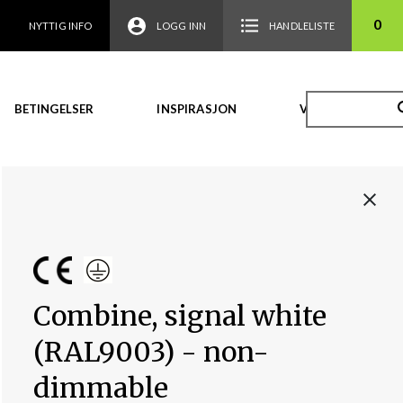
0
NYTTIG INFO
LOGG INN
HANDLELISTE
BETINGELSER
INSPIRASJON
VIDEO
Combine, signal white
(RAL9003) - non-
dimmable