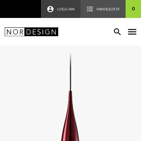
0
LOGG INN
HANDLELISTE