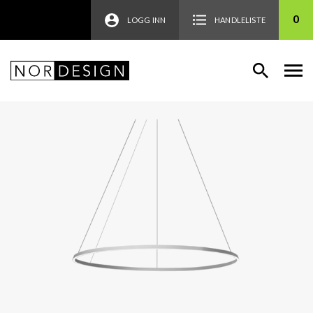
0
LOGG INN
HANDLELISTE