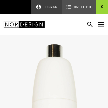
0
LOGG INN
HANDLELISTE