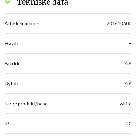
Tekniske data
Artikkelnummer
701610600
Høyde
8
Bredde
4.6
Dybde
4.6
Farge produkt/base
white
IP
20