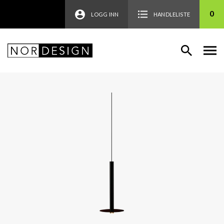
0
LOGG INN
HANDLELISTE