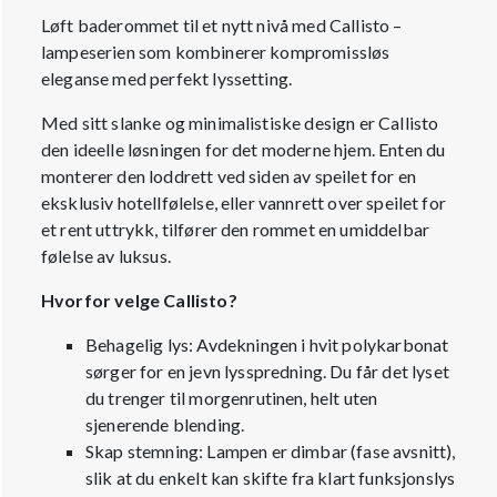
Løft baderommet til et nytt nivå med Callisto –
lampeserien som kombinerer kompromissløs
eleganse med perfekt lyssetting.
Med sitt slanke og minimalistiske design er Callisto
den ideelle løsningen for det moderne hjem. Enten du
monterer den loddrett ved siden av speilet for en
eksklusiv hotellfølelse, eller vannrett over speilet for
et rent uttrykk, tilfører den rommet en umiddelbar
følelse av luksus.
Hvorfor velge Callisto?
Behagelig lys: Avdekningen i hvit polykarbonat
sørger for en jevn lysspredning. Du får det lyset
du trenger til morgenrutinen, helt uten
sjenerende blending.
Skap stemning: Lampen er dimbar (fase avsnitt),
slik at du enkelt kan skifte fra klart funksjonslys