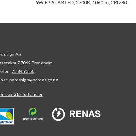
9W EPISTAR LED, 2700K, 1060lm, CRI>80
rdesign AS
øsetekra 7
7069
Trondheim
lefon:
73 84 95 50
post:
nordesign@nordesign.no
ønsker å bli forhandler