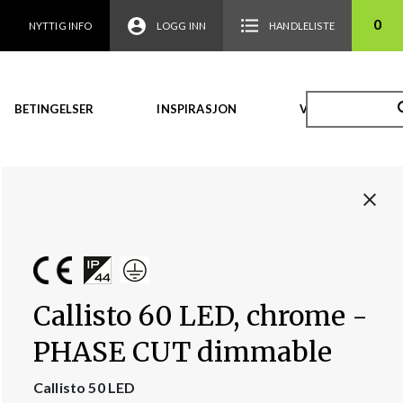
0
NYTTIG INFO
LOGG INN
HANDLELISTE
BETINGELSER
INSPIRASJON
VIDEO
Callisto 60 LED, chrome -
PHASE CUT dimmable
Callisto 50 LED