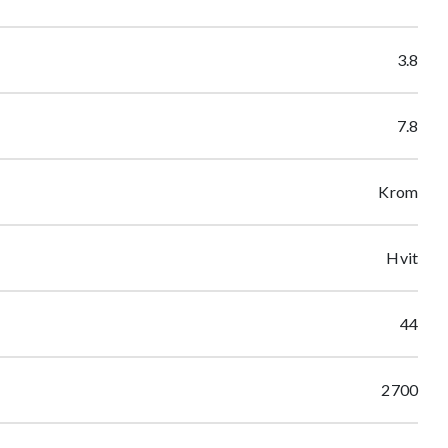
3.8
7.8
Krom
Hvit
44
2700