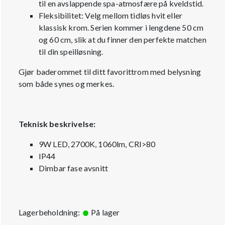
til en avslappende spa-atmosfære på kveldstid.
Fleksibilitet: Velg mellom tidløs hvit eller
klassisk krom. Serien kommer i lengdene 50 cm
og 60 cm, slik at du finner den perfekte matchen
til din speilløsning.
Gjør baderommet til ditt favorittrom med belysning
som både synes og merkes.
Teknisk beskrivelse:
9W LED, 2700K, 1060lm, CRI>80
IP44
Dimbar fase avsnitt
Lagerbeholdning:
På lager