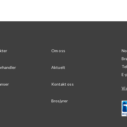
kter
Om oss
No
Br
Te
orhandler
Aktuelt
E-
anser
Kontakt oss
Vi 
Brosjyrer