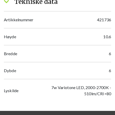
Tekniske data
Artikkelnummer
421736
Høyde
10.6
Bredde
6
Dybde
6
7w Variotone LED, 2000-2700K -
Lyskilde
510lm/CRI>80