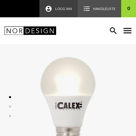
0
LOGG INN
HANDLELISTE