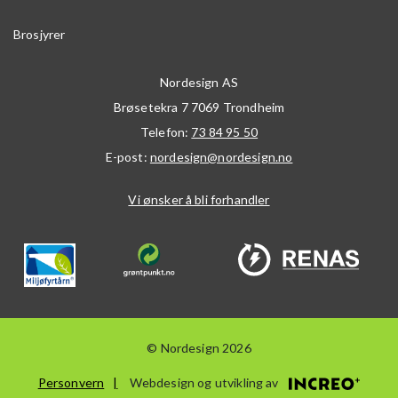
Brosjyrer
Nordesign AS
Brøsetekra 7
7069
Trondheim
Telefon:
73 84 95 50
E-post:
nordesign@nordesign.no
Vi ønsker å bli forhandler
© Nordesign 2026
Personvern
Webdesign og utvikling av