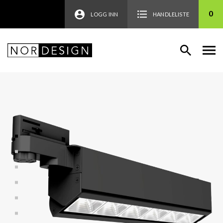
0
LOGG INN
HANDLELISTE