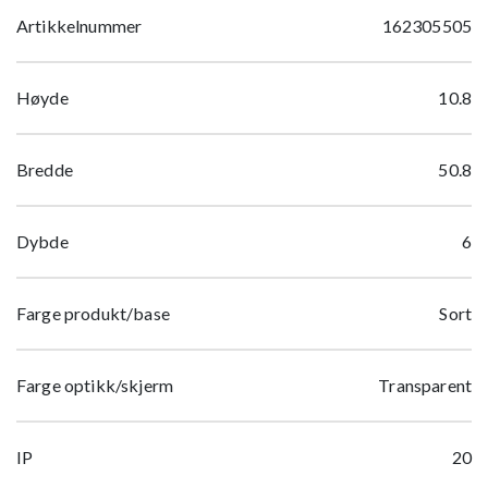
Artikkelnummer
162305505
Høyde
10.8
Bredde
50.8
Dybde
6
Farge produkt/base
Sort
Farge optikk/skjerm
Transparent
IP
20