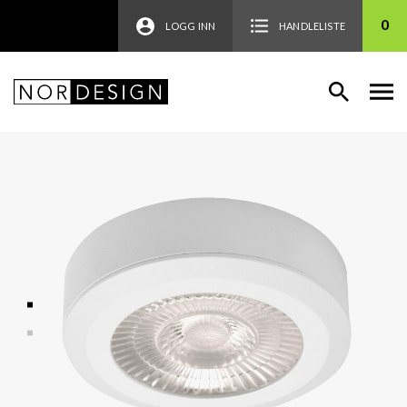
0
LOGG INN
HANDLELISTE