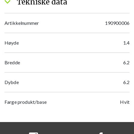
Tekniske data
Artikkelnummer
190900006
Høyde
1.4
Bredde
6.2
Dybde
6.2
Farge produkt/base
Hvit