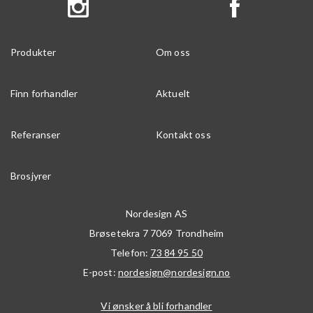
Produkter
Om oss
Finn forhandler
Aktuelt
Referanser
Kontakt oss
Brosjyrer
Nordesign AS
Brøsetekra 7
7069
Trondheim
Telefon:
73 84 95 50
E-post:
nordesign@nordesign.no
Vi ønsker å bli forhandler