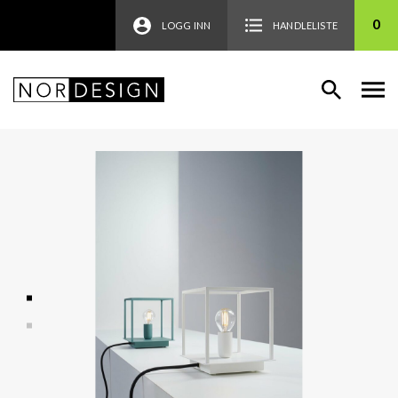
0
LOGG INN
HANDLELISTE