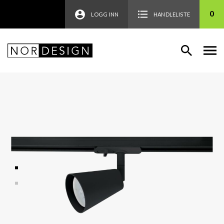
0
LOGG INN
HANDLELISTE