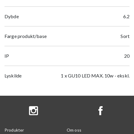
Dybde
6.2
Farge produkt/base
Sort
IP
20
Lyskilde
1 x GU10 LED MAX. 10w - ekskl.
Produkter
Om oss