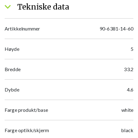
Tekniske data
Artikkelnummer
90-6381-14-60
Høyde
5
Bredde
33.2
Dybde
4.6
Farge produkt/base
white
Farge optikk/skjerm
black