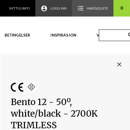
0
NYTTIG INFO
LOGG INN
HANDLELISTE
BETINGELSER
INSPIRASJON
VIDEO
Bento 12 - 50º,
white/black - 2700K
TRIMLESS