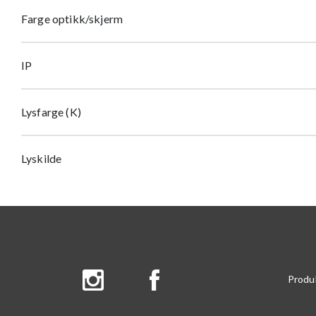
Farge optikk/skjerm
IP
Lysfarge (K)
Lyskilde
Produ