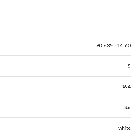
90-6350-14-60
5
36.4
3.6
white