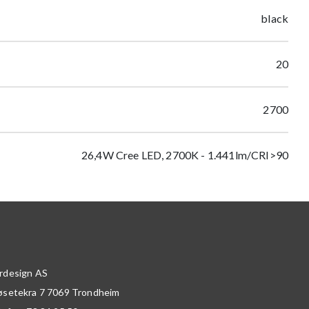
black
20
2700
26,4W Cree LED, 2700K - 1.441lm/CRI>90
rdesign AS
øsetekra 7
7069
Trondheim