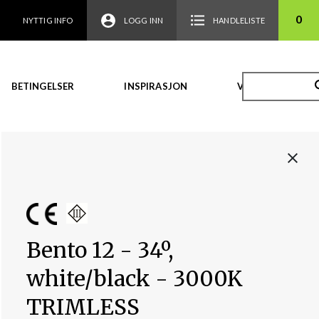
0
NYTTIG INFO
LOGG INN
HANDLELISTE
BETINGELSER
INSPIRASJON
VIDEO
Bento 12 - 34º,
white/black - 3000K
TRIMLESS