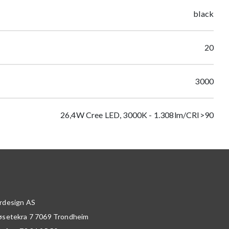
black
20
3000
26,4W Cree LED, 3000K - 1.308lm/CRI>90
rdesign AS
øsetekra 7
7069
Trondheim