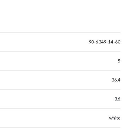
90-6349-14-60
5
36.4
3.6
white