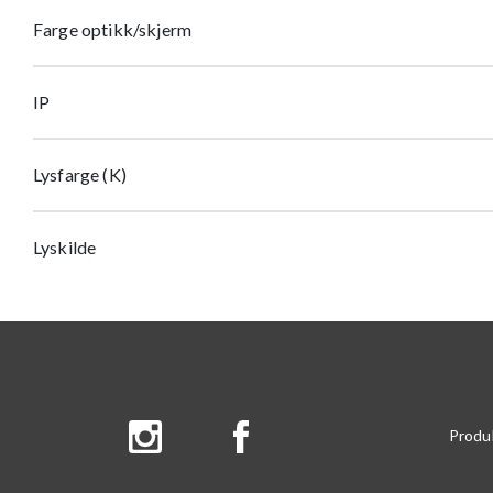
Farge optikk/skjerm
IP
Lysfarge (K)
Lyskilde
Produ