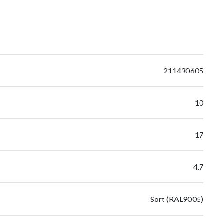
211430605
10
17
4.7
Sort (RAL9005)