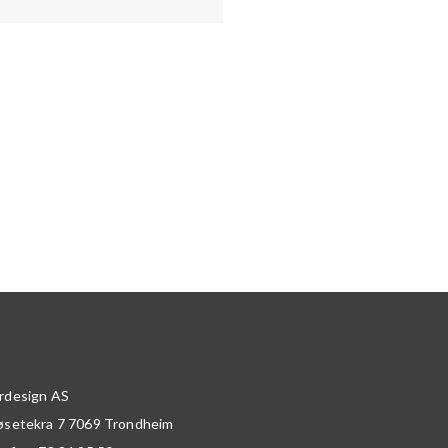
rdesign AS
øsetekra 7
7069
Trondheim