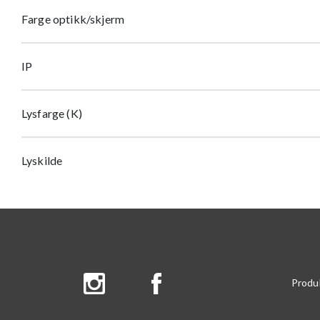
Farge optikk/skjerm
IP
Lysfarge (K)
Lyskilde
Produ