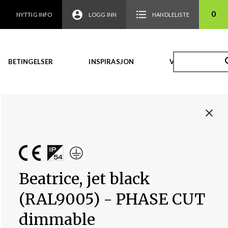
0
NYTTIG INFO
LOGG INN
HANDLELISTE
BETINGELSER
INSPIRASJON
VIDEO
Beatrice, jet black
(RAL9005) - PHASE CUT
dimmable