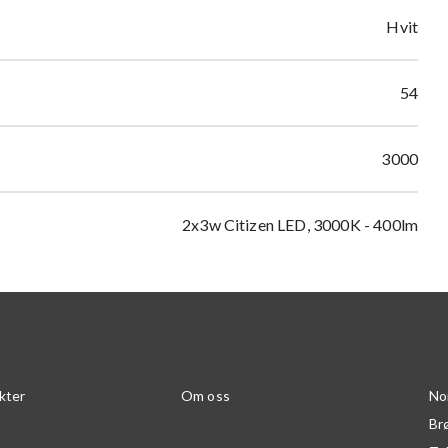
Hvit
54
3000
2x3w Citizen LED, 3000K - 400lm
kter
Om oss
No
Br