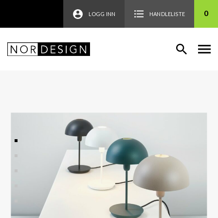
0
LOGG INN
HANDLELISTE