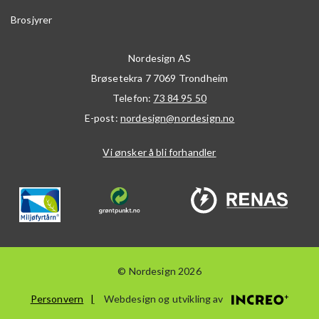
Brosjyrer
Nordesign AS
Brøsetekra 7
7069
Trondheim
Telefon:
73 84 95 50
E-post:
nordesign@nordesign.no
Vi ønsker å bli forhandler
© Nordesign 2026
Personvern
Webdesign og utvikling av