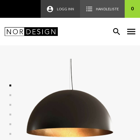
0
LOGG INN
HANDLELISTE