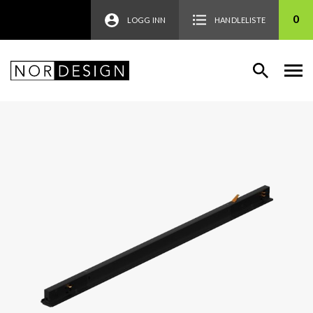
0
LOGG INN
HANDLELISTE