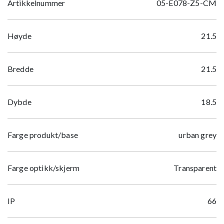
Artikkelnummer
05-E078-Z5-CM
Høyde
21.5
Bredde
21.5
Dybde
18.5
Farge produkt/base
urban grey
Farge optikk/skjerm
Transparent
IP
66