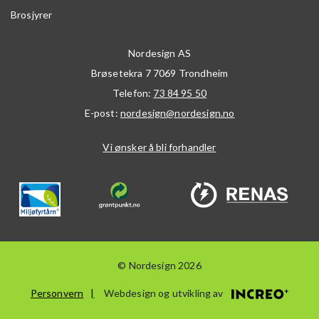
Brosjyrer
Nordesign AS
Brøsetekra 7
7069
Trondheim
Telefon:
73 84 95 50
E-post:
nordesign@nordesign.no
Vi ønsker å bli forhandler
© Nordesign 2026
Personvern
Webdesign og utvikling av