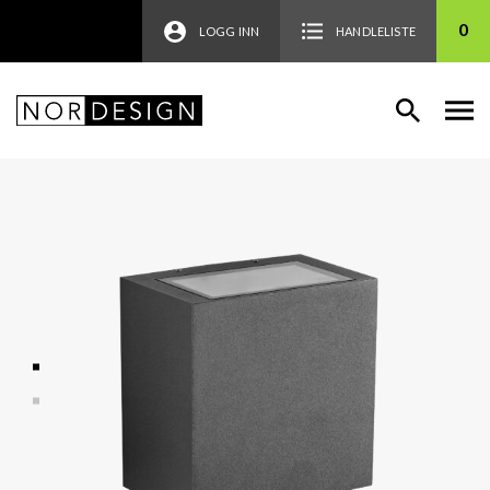
0
LOGG INN
HANDLELISTE