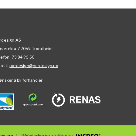
rdesign AS
øsetekra 7
7069
Trondheim
lefon:
73 84 95 50
post:
nordesign@nordesign.no
ønsker å bli forhandler
onvern
Webdesign og utvikling av