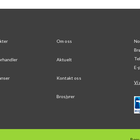
kter
Om oss
No
Br
Te
orhandler
Aktuelt
E-
anser
Kontakt oss
Vi 
Brosjyrer
Pers