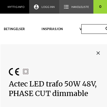
0
NYTTIG INFO
LOGG INN
HANDLELISTE
BETINGELSER
INSPIRASJON
VIDEO
Actec LED trafo 50W 48V,
PHASE CUT dimmable