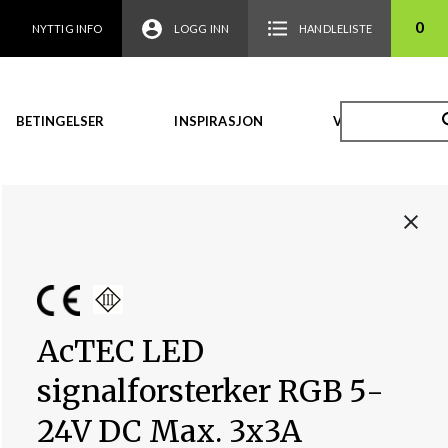
0
NYTTIG INFO
LOGG INN
HANDLELISTE
BETINGELSER
INSPIRASJON
VIDEO
AcTEC LED
signalforsterker RGB 5-
24V DC Max. 3x3A