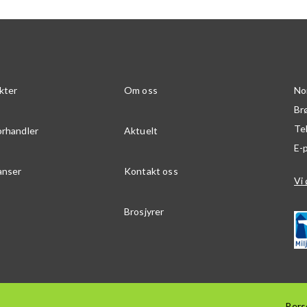
kter
Om oss
No
Br
Te
orhandler
Aktuelt
E-
anser
Kontakt oss
Vi 
Brosjyrer
Pers