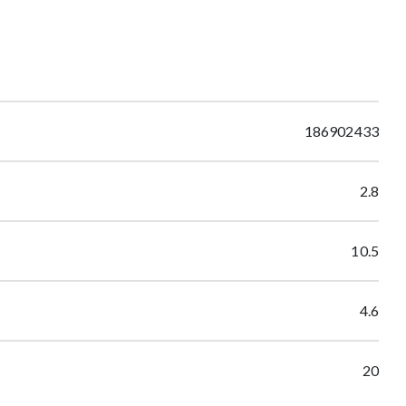
186902433
2.8
10.5
4.6
20