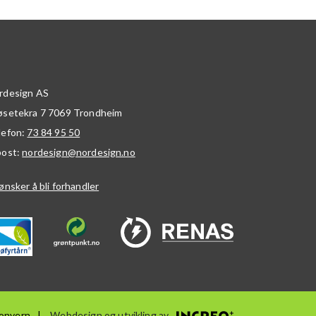
rdesign AS
øsetekra 7
7069
Trondheim
lefon:
73 84 95 50
post:
nordesign@nordesign.no
ønsker å bli forhandler
onvern
Webdesign og utvikling av