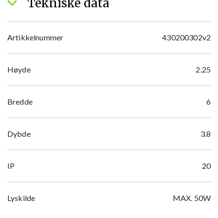
Tekniske data
Artikkelnummer
430200302v2
Høyde
2.25
Bredde
6
Dybde
3.8
IP
20
Lyskilde
MAX. 50W