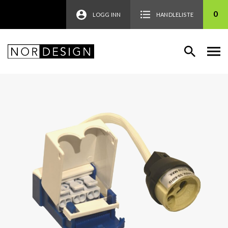
0
LOGG INN
HANDLELISTE