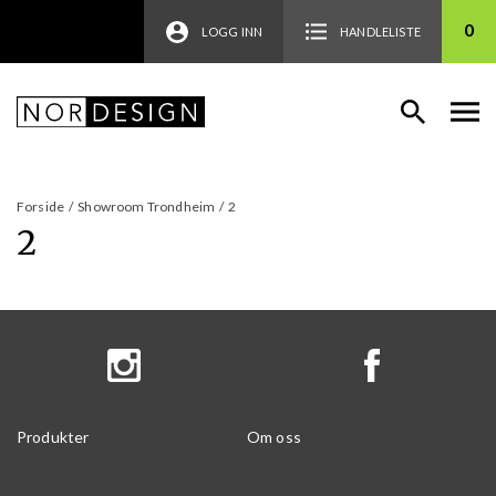
0
LOGG INN
HANDLELISTE
Forside
/
Showroom Trondheim
/
2
2
Produkter
Om oss