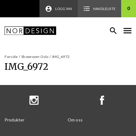
0
LOGG INN
HANDLELISTE
Forside
/
Showroom Oslo
/
IMG_6972
IMG_6972
Produkter
Om oss