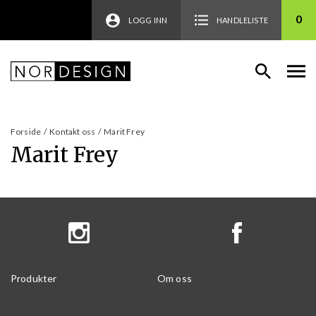
0
LOGG INN
HANDLELISTE
Forside
/
Kontakt oss
/
Marit Frey
Marit Frey
Produkter
Om oss