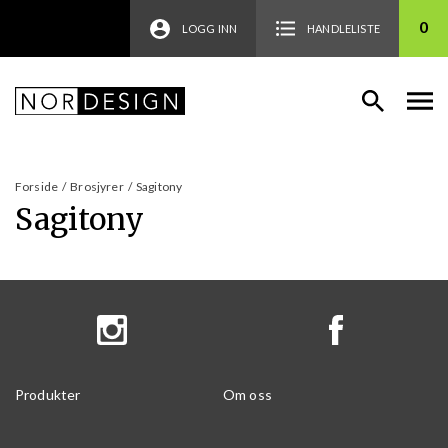
0
LOGG INN
HANDLELISTE
Forside
/
Brosjyrer
/
Sagitony
Sagitony
Produkter
Om oss