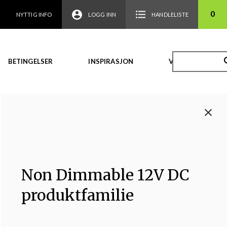
0
NYTTIG INFO
LOGG INN
HANDLELISTE
BETINGELSER
INSPIRASJON
VIDEO
Non Dimmable 12V DC
produktfamilie