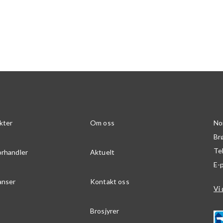
kter
Om oss
No
Br
Te
orhandler
Aktuelt
E-
anser
Kontakt oss
Vi 
Brosjyrer