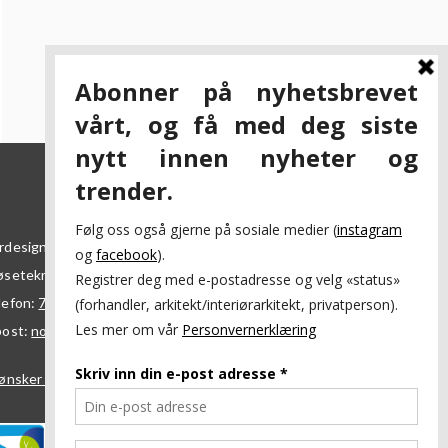
rdesign AS
øsetekra 7
7069
Trondheim
lefon:
73 84 95 50
post:
nordesign@nordesign.no
ønsker å bli forhandler